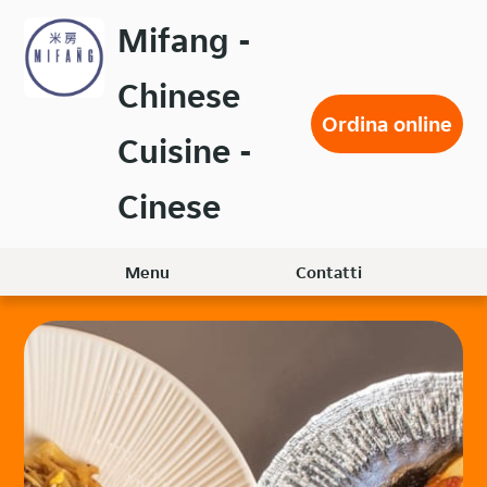
Passa
Mifang -
al
contenuto
Chinese
principale
Ordina online
Cuisine -
Cinese
Menu
Contatti